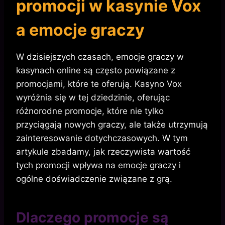
promocji w kasynie Vox
a emocje graczy
W dzisiejszych czasach, emocje graczy w
kasynach online są często powiązane z
promocjami, które te oferują. Kasyno Vox
wyróżnia się w tej dziedzinie, oferując
różnorodne promocje, które nie tylko
przyciągają nowych graczy, ale także utrzymują
zainteresowanie dotychczasowych. W tym
artykule zbadamy, jak rzeczywista wartość
tych promocji wpływa na emocje graczy i
ogólne doświadczenie związane z grą.
Dlaczego promocje są