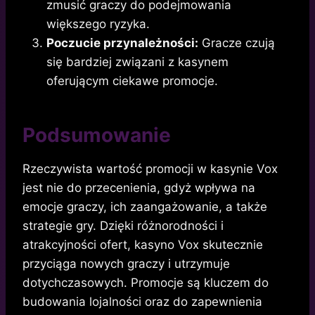
zmusić graczy do podejmowania
większego ryzyka.
Poczucie przynależności:
Gracze czują
się bardziej związani z kasynem
oferującym ciekawe promocje.
Podsumowanie
Rzeczywista wartość promocji w kasynie Vox
jest nie do przecenienia, gdyż wpływa na
emocje graczy, ich zaangażowanie, a także
strategie gry. Dzięki różnorodności i
atrakcyjności ofert, kasyno Vox skutecznie
przyciąga nowych graczy i utrzymuje
dotychczasowych. Promocje są kluczem do
budowania lojalności oraz do zapewnienia