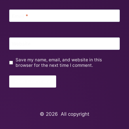
Email
*
Website
Save my name, email, and website in this
browser for the next time I comment.
© 2026 All copyright