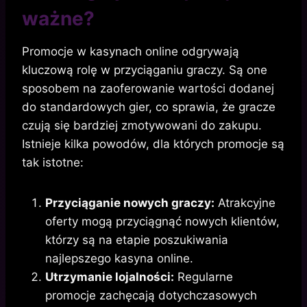
ważne?
Promocje w kasynach online odgrywają
kluczową rolę w przyciąganiu graczy. Są one
sposobem na zaoferowanie wartości dodanej
do standardowych gier, co sprawia, że gracze
czują się bardziej zmotywowani do zakupu.
Istnieje kilka powodów, dla których promocje są
tak istotne:
Przyciąganie nowych graczy:
Atrakcyjne
oferty mogą przyciągnąć nowych klientów,
którzy są na etapie poszukiwania
najlepszego kasyna online.
Utrzymanie lojalności:
Regularne
promocje zachęcają dotychczasowych