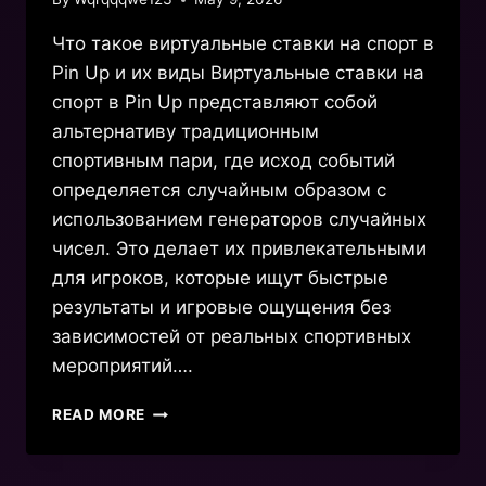
Что такое виртуальные ставки на спорт в
Pin Up и их виды Виртуальные ставки на
спорт в Pin Up представляют собой
альтернативу традиционным
спортивным пари, где исход событий
определяется случайным образом с
использованием генераторов случайных
чисел. Это делает их привлекательными
для игроков, которые ищут быстрые
результаты и игровые ощущения без
зависимостей от реальных спортивных
мероприятий….
ЧТО
READ MORE
ТАКОЕ
ВИРТУАЛЬНЫЕ
СТАВКИ