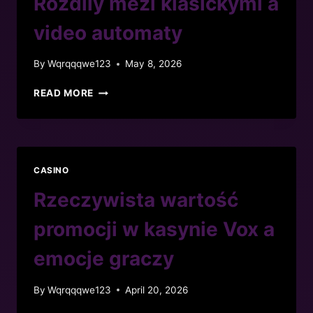
Rozdíly mezi klasickými a
video automaty
By
Wqrqqqwe123
May 8, 2026
CASINO
READ MORE
ONLINE
CZ
SLOTS:
ROZDÍLY
MEZI
CASINO
KLASICKÝMI
A
Rzeczywista wartość
VIDEO
AUTOMATY
promocji w kasynie Vox a
emocje graczy
By
Wqrqqqwe123
April 20, 2026