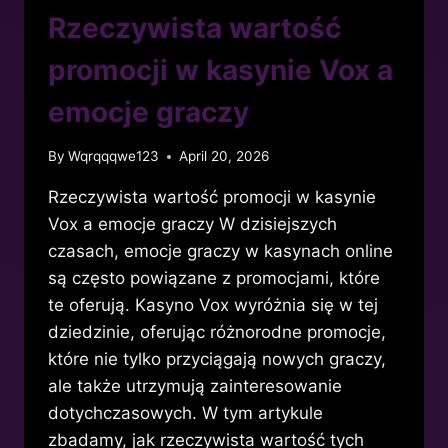
EMOCJE
Rzeczywista wartość
GRACZY
promocji w kasynie Vox a
emocje graczy
By
Wqrqqqwe123
April 20, 2026
Rzeczywista wartość promocji w kasynie
Vox a emocje graczy W dzisiejszych
czasach, emocje graczy w kasynach online
są często powiązane z promocjami, które
te oferują. Kasyno Vox wyróżnia się w tej
dziedzinie, oferując różnorodne promocje,
które nie tylko przyciągają nowych graczy,
ale także utrzymują zainteresowanie
dotychczasowych. W tym artykule
zbadamy, jak rzeczywista wartość tych