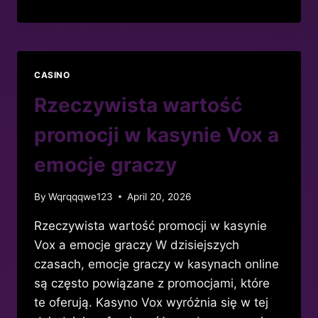
WARTOŚĆ
PROMOCJI
W
KASYNIE
VOX
CASINO
A
EMOCJE
Rzeczywista wartość
GRACZY
promocji w kasynie Vox a
emocje graczy
By
Wqrqqqwe123
April 20, 2026
Rzeczywista wartość promocji w kasynie
Vox a emocje graczy W dzisiejszych
czasach, emocje graczy w kasynach online
są często powiązane z promocjami, które
te oferują. Kasyno Vox wyróżnia się w tej