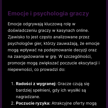
Emocje i psychologia graczy
Emocje odgrywają kluczową rolę w
doświadczeniu graczy w kasynach online.
Zjawisko to jest często analizowane przez
psychologów gier, którzy zauważają, że emocje
mogą wpływać na podejmowanie decyzji oraz
na zaangażowanie w grę. W szczególności,
promocje mogą zwiększać poczucie ekscytacji i
niepewności, co prowadzi do:
Radości z wygranej:
Gracze czują się
bardziej spełnieni, gdy ich wysiłki są
nagradzane.
Poczucie ryzyka:
Atrakcyjne oferty mogą