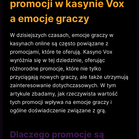
promocji w kasynie Vox
a emocje graczy
W dzisiejszych czasach, emocje graczy w
kasynach online są często powiązane z
promocjami, które te oferują. Kasyno Vox
wyróżnia się w tej dziedzinie, oferując
różnorodne promocje, które nie tylko
przyciągają nowych graczy, ale także utrzymują
zainteresowanie dotychczasowych. W tym
artykule zbadamy, jak rzeczywista wartość
tych promocji wpływa na emocje graczy i
ogólne doświadczenie związane z grą.
Dlaczego promocje są