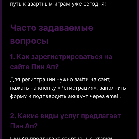
путь к азартным играм уже сегодня!
Часто задаваемые
вопросы
1. Как зарегистрироваться на
сайте Пин Ап?
Для регистрации нужно зайти на сайт,
нажать на кнопку «Регистрация», заполнить
форму и подтвердить аккаунт через email.
2. Какие виды услуг предлагает
Пин Ап?
Пин Ап предлагает спортивные ставки,