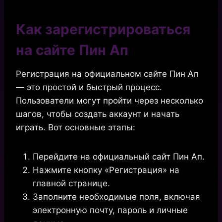
Как зарегистрироваться
на сайте Пин Ап
Регистрация на официальном сайте Пин Ап
— это простой и быстрый процесс.
Пользователи могут пройти через несколько
шагов, чтобы создать аккаунт и начать
играть. Вот основные этапы:
Перейдите на официальный сайт Пин Ап.
Нажмите кнопку «Регистрация» на
главной странице.
Заполните необходимые поля, включая
электронную почту, пароль и личные