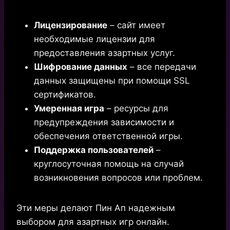
Лицензирование
– сайт имеет
необходимые лицензии для
предоставления азартных услуг.
Шифрование данных
– все передачи
данных защищены при помощи SSL
сертификатов.
Умеренная игра
– ресурсы для
предупреждения зависимости и
обеспечения ответственной игры.
Поддержка пользователей
–
круглосуточная помощь на случай
возникновения вопросов или проблем.
Эти меры делают Пин Ап надежным
выбором для азартных игр онлайн.