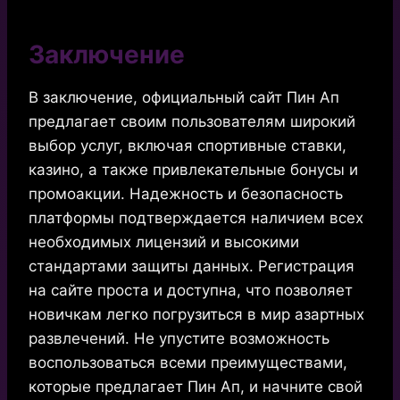
Заключение
В заключение, официальный сайт Пин Ап
предлагает своим пользователям широкий
выбор услуг, включая спортивные ставки,
казино, а также привлекательные бонусы и
промоакции. Надежность и безопасность
платформы подтверждается наличием всех
необходимых лицензий и высокими
стандартами защиты данных. Регистрация
на сайте проста и доступна, что позволяет
новичкам легко погрузиться в мир азартных
развлечений. Не упустите возможность
воспользоваться всеми преимуществами,
которые предлагает Пин Ап, и начните свой