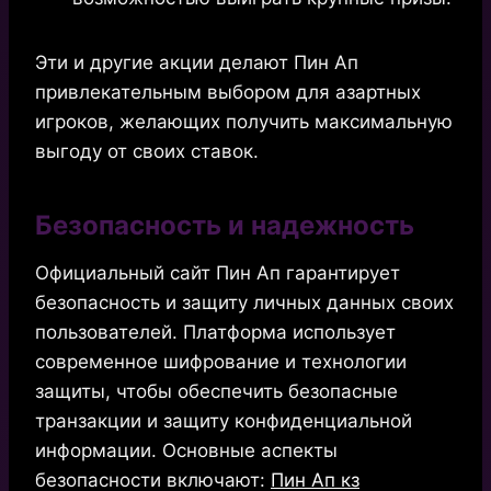
Эти и другие акции делают Пин Ап
привлекательным выбором для азартных
игроков, желающих получить максимальную
выгоду от своих ставок.
Безопасность и надежность
Официальный сайт Пин Ап гарантирует
безопасность и защиту личных данных своих
пользователей. Платформа использует
современное шифрование и технологии
защиты, чтобы обеспечить безопасные
транзакции и защиту конфиденциальной
информации. Основные аспекты
безопасности включают:
Пин Ап кз