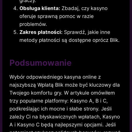
graczy.
Obsługa klienta:
Zbadaj, czy kasyno
oferuje sprawną pomoc w razie
problemów.
Zakres płatności:
Sprawdź, jakie inne
metody płatności są dostępne oprócz Blik.
Podsumowanie
Wybór odpowiedniego kasyna online z
najszybszą Wplatą Blik może być kluczowy dla
Twojego komfortu gry. W artykule omówiłem
trzy popularne platformy: Kasyno A, B i C,
podkreślając ich mocne i słabe strony. Jeśli
zależy Ci na błyskawicznych wpłatach, Kasyno
A i Kasyno C będą najlepszymi opcjami. Jeśli