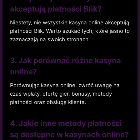
akceptują płatności Blik?
Niestety, nie wszystkie kasyna online akceptują
płatności Blik. Warto szukać tych, które jasno to
zaznaczają na swoich stronach.
3. Jak porównać różne kasyna
online?
Porównując kasyna online, zwróć uwagę na
czas wpłaty, ofertę gier, bonusy, metody
płatności oraz obsługę klienta.
4. Jakie inne metody płatności
są dostępne w kasynach online?