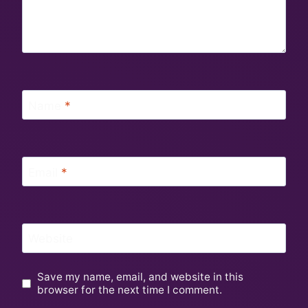
Name
*
Email
*
Website
Save my name, email, and website in this
browser for the next time I comment.