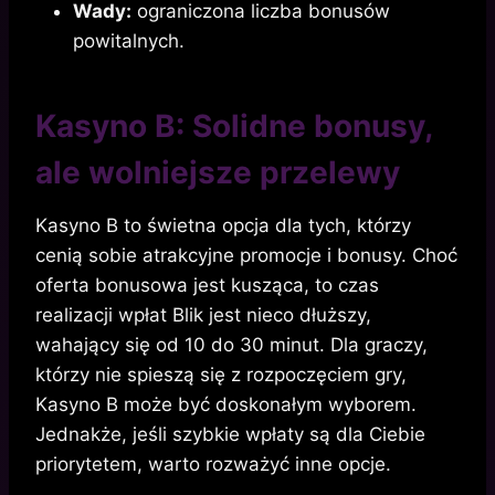
Wady:
ograniczona liczba bonusów
powitalnych.
Kasyno B: Solidne bonusy,
ale wolniejsze przelewy
Kasyno B to świetna opcja dla tych, którzy
cenią sobie atrakcyjne promocje i bonusy. Choć
oferta bonusowa jest kusząca, to czas
realizacji wpłat Blik jest nieco dłuższy,
wahający się od 10 do 30 minut. Dla graczy,
którzy nie spieszą się z rozpoczęciem gry,
Kasyno B może być doskonałym wyborem.
Jednakże, jeśli szybkie wpłaty są dla Ciebie
priorytetem, warto rozważyć inne opcje.