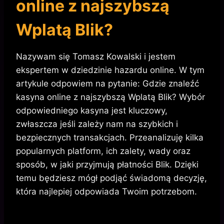
online z najszybszą
Wplatą Blik?
Nazywam się Tomasz Kowalski i jestem
ekspertem w dziedzinie hazardu online. W tym
artykule odpowiem na pytanie: Gdzie znaleźć
kasyna online z najszybszą Wplatą Blik? Wybór
odpowiedniego kasyna jest kluczowy,
zwłaszcza jeśli zależy nam na szybkich i
bezpiecznych transakcjach. Przeanalizuję kilka
popularnych platform, ich zalety, wady oraz
sposób, w jaki przyjmują płatności Blik. Dzięki
temu będziesz mógł podjąć świadomą decyzję,
która najlepiej odpowiada Twoim potrzebom.