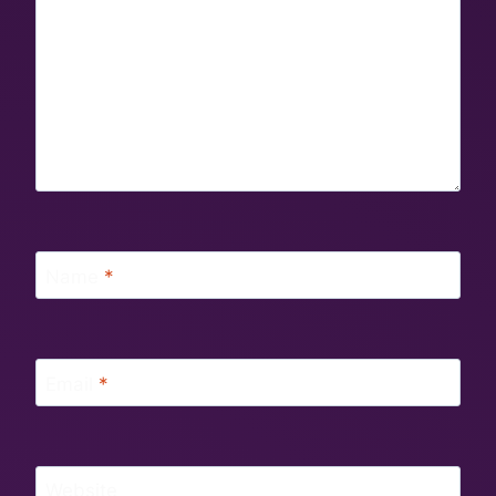
Name
*
Email
*
Website