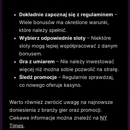
Dokładnie zapoznaj się z regulaminem
–
Wiele bonusów ma określone warunki,
które należy spełnić.
Wybierz odpowiednie sloty
– Niektóre
sloty mogą lepiej współpracować z danym
bonusem.
Gra z umiarem
– Nie należy inwestować
więcej niż można sobie pozwolić na stratę.
Śledź promocje
– Regularnie sprawdzaj,
co nowego oferuje kasyno.
Warto również zwrócić uwagę na najnowsze
doniesienia z branży gier oraz promocji.
Ciekawe informacje można znaleźć na
NY
Times
.