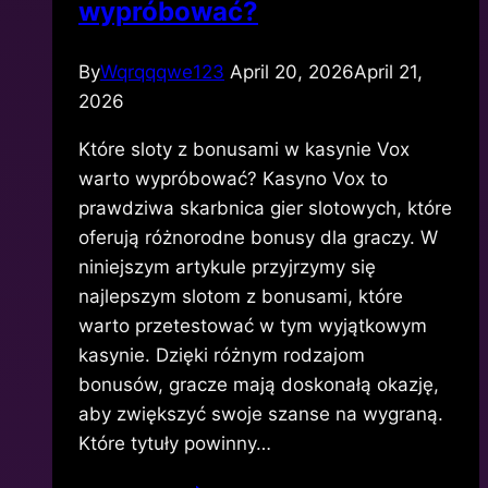
wypróbować?
By
Wqrqqqwe123
April 20, 2026
April 21,
2026
Które sloty z bonusami w kasynie Vox
warto wypróbować? Kasyno Vox to
prawdziwa skarbnica gier slotowych, które
oferują różnorodne bonusy dla graczy. W
niniejszym artykule przyjrzymy się
najlepszym slotom z bonusami, które
warto przetestować w tym wyjątkowym
kasynie. Dzięki różnym rodzajom
bonusów, gracze mają doskonałą okazję,
aby zwiększyć swoje szanse na wygraną.
Które tytuły powinny…