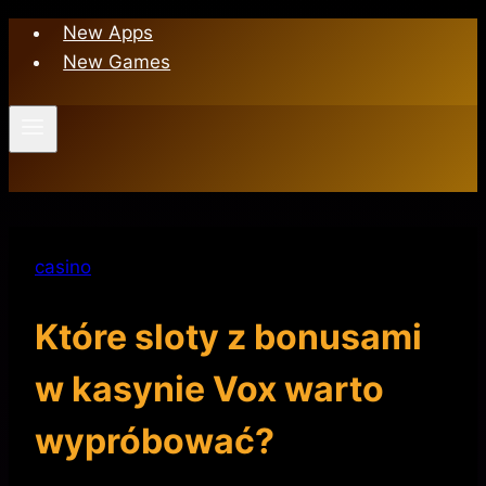
Skip
New Apps
to
New Games
content
casino
Które sloty z bonusami
w kasynie Vox warto
wypróbować?