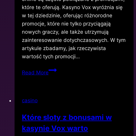
które te oferują. Kasyno Vox wyróżnia się
w tej dziedzinie, oferując różnorodne
promocje, które nie tylko przyciągają
nowych graczy, ale także utrzymują
zainteresowanie dotychczasowych. W tym
artykule zbadamy, jak rzeczywista
wartość tych promocji…
Rzeczywista
Read More
wartość
promocji
w
casino
kasynie
Vox
Które sloty z bonusami w
a
kasynie Vox warto
emocje
graczy