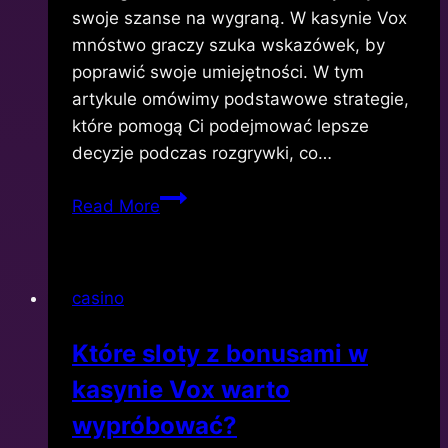
swoje szanse na wygraną. W kasynie Vox
mnóstwo graczy szuka wskazówek, by
poprawić swoje umiejętności. W tym
artykule omówimy podstawowe strategie,
które pomogą Ci podejmować lepsze
decyzje podczas rozgrywki, co…
Jak
Read More
używać
podstawowe
strategie
casino
w
grze
Które sloty z bonusami w
w
kasynie Vox warto
blackjacka
w
wypróbować?
kasynie