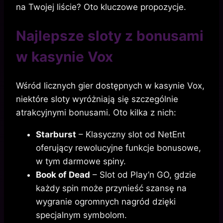
na Twojej liście? Oto kluczowe propozycje.
Najlepsze sloty z bonusami
w kasynie Vox
Wśród licznych gier dostępnych w kasynie Vox,
niektóre sloty wyróżniają się szczególnie
atrakcyjnymi bonusami. Oto kilka z nich:
Starburst
– Klasyczny slot od NetEnt
oferujący rewolucyjne funkcje bonusowe,
w tym darmowe spiny.
Book of Dead
– Slot od Play’n GO, gdzie
każdy spin może przynieść szansę na
wygranie ogromnych nagród dzięki
specjalnym symbolom.