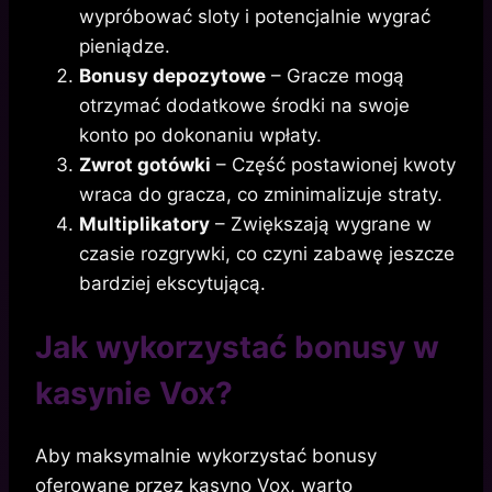
wypróbować sloty i potencjalnie wygrać
pieniądze.
Bonusy depozytowe
– Gracze mogą
otrzymać dodatkowe środki na swoje
konto po dokonaniu wpłaty.
Zwrot gotówki
– Część postawionej kwoty
wraca do gracza, co zminimalizuje straty.
Multiplikatory
– Zwiększają wygrane w
czasie rozgrywki, co czyni zabawę jeszcze
bardziej ekscytującą.
Jak wykorzystać bonusy w
kasynie Vox?
Aby maksymalnie wykorzystać bonusy
oferowane przez kasyno Vox, warto