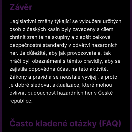
Závěr
Legislativní změny týkající se vyloučení určitých
osob z českých kasin byly zavedeny s cílem
chránit zranitelné skupiny a zlepšit celkové
bezpečnostní standardy v odvětví hazardních
her. Je důležité, aby jak provozovatelé, tak
hráči byli obeznámeni s těmito pravidly, aby se
zajistila odpovědná účast na této aktivitě.
Zákony a pravidla se neustále vyvíjejí, a proto
je dobré sledovat aktualizace, které mohou
ovlivnit budoucnost hazardních her v České
republice.
Často kladené otázky (FAQ)