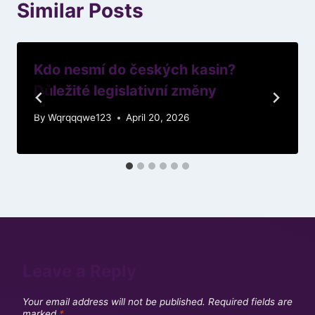
Similar Posts
Kdo nesmí do českých kasin?
Důležité legislativní změny
By
Wqrqqqwe123
April 20, 2026
Leave a Reply
Your email address will not be published.
Required fields are
marked
*