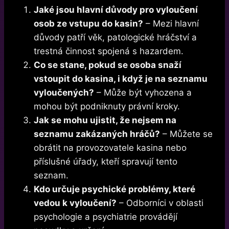
Jaké jsou hlavní důvody pro vyloučení
osob ze vstupu do kasin?
– Mezi hlavní
důvody patří věk, patologické hráčství a
trestná činnost spojená s hazardem.
Co se stane, pokud se osoba snaží
vstoupit do kasina, i když je na seznamu
vyloučených?
– Může být vyhozena a
mohou být podniknuty právní kroky.
Jak se mohu ujistit, že nejsem na
seznamu zakázaných hráčů?
– Můžete se
obrátit na provozovatele kasina nebo
příslušné úřady, kteří spravují tento
seznam.
Kdo určuje psychické problémy, které
vedou k vyloučení?
– Odborníci v oblasti
psychologie a psychiatrie provádějí