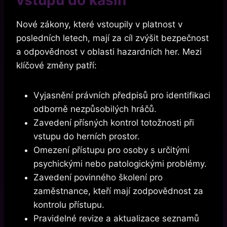
Nové zákony, které vstoupily v platnost v
posledních letech, mají za cíl zvýšit bezpečnost
a odpovědnost v oblasti hazardních her. Mezi
klíčové změny patří:
Vyjasnění právních předpisů pro identifikaci
odborně nezpůsobilých hráčů.
Zavedení přísných kontrol totožnosti při
vstupu do herních prostor.
Omezení přístupu pro osoby s určitými
psychickými nebo patologickými problémy.
Zavedení povinného školení pro
zaměstnance, kteří mají zodpovědnost za
kontrolu přístupu.
Pravidelné revize a aktualizace seznamů