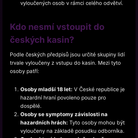
vyloučených osob v rámci celého odvětví.
Kdo nesmí vstoupit do
českých kasin?
Podle českých předpisů jsou určité skupiny lidí
trvale vyloučeny z vstupu do kasin. Mezi tyto
osoby patří:
Osoby mladší 18 let:
V České republice je
hazardní hraní povoleno pouze pro
dospělé.
Osoby se symptomy závislosti na
hazardních hrách:
Tyto osoby mohou být
vyloučeny na základě posudku odborníka.