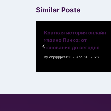
Similar Posts
Kodu
Краткая история онлайн
m-addım
казино Пинко: от
основания до сегодня
, 2026
By
Wqrqqqwe123
April 20, 2026