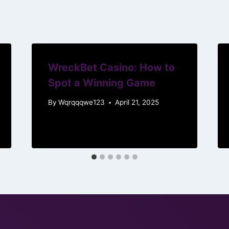
WreckBet Casino: How to
Spot a Winning Game
By
Wqrqqqwe123
April 21, 2025