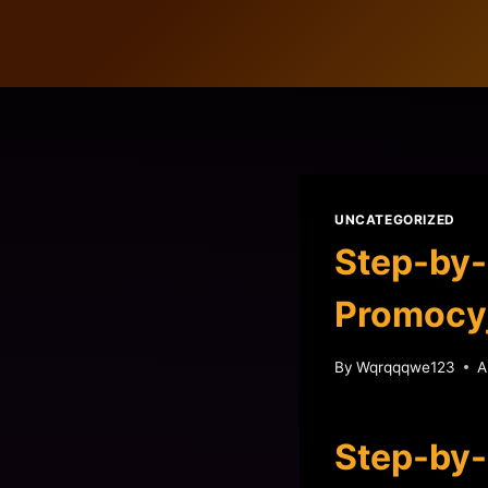
Skip
to
content
UNCATEGORIZED
Step-by-
Promocy
By
Wqrqqqwe123
A
Step-by-