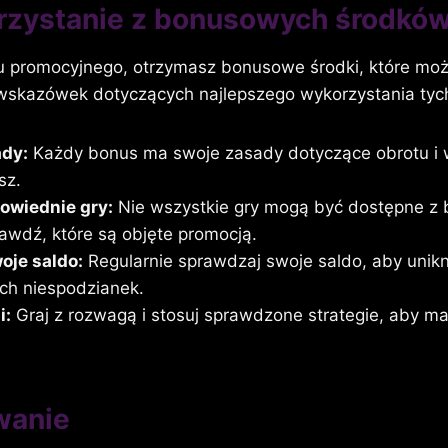
orzystanie z bonusowych środkó
u promocyjnego, otrzymasz bonusowe środki, które mo
a wskazówek dotyczących najlepszego wykorzystania tyc
dy:
Każdy bonus ma swoje zasady dotyczące obrotu i 
sz.
owiednie gry:
Nie wszystkie gry mogą być dostępne z
awdź, które są objęte promocją.
oje saldo:
Regularnie sprawdzaj swoje saldo, aby unik
ch niespodzianek.
i:
Graj z rozwagą i stosuj sprawdzone strategie, aby 
anie