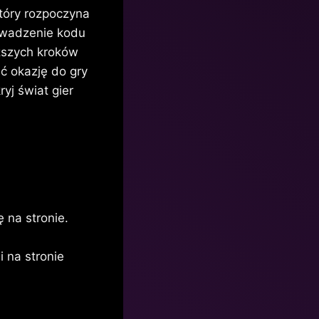
tóry rozpoczyna
rowadzenie kodu
ższych kroków
ć okazję do gry
ryj świat gier
 na stronie.
i na stronie