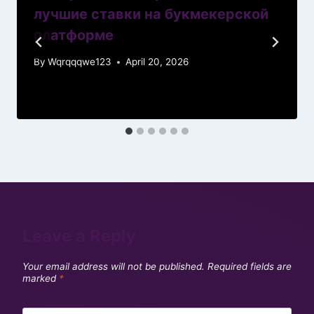
лучшие ставки на букмекерской
платформе
By
Wqrqqqwe123
April 20, 2026
Leave a Reply
Your email address will not be published.
Required fields are
marked
*