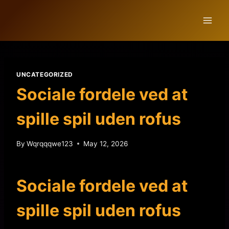
Skip
to
content
UNCATEGORIZED
Sociale fordele ved at
spille spil uden rofus
By
Wqrqqqwe123
May 12, 2026
Sociale fordele ved at
spille spil uden rofus