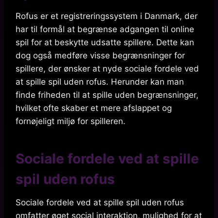
Rofus er et registreringssystem i Danmark, der
har til formål at begrænse adgangen til online
spil for at beskytte udsatte spillere. Dette kan
dog også medføre visse begrænsninger for
spillere, der ønsker at nyde sociale fordele ved
at spille spil uden rofus. Herunder kan man
finde friheden til at spille uden begrænsninger,
hvilket ofte skaber et mere afslappet og
fornøjeligt miljø for spilleren.
Sociale fordele ved at spille
spil uden rofus
Sociale fordele ved at spille spil uden rofus
omfatter øget social interaktion, mulighed for at