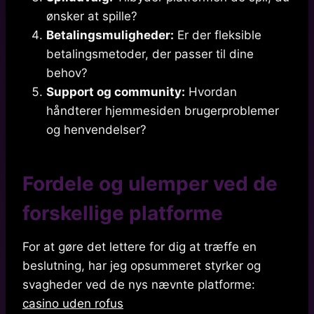
ønsker at spille?
Betalingsmuligheder:
Er der fleksible
betalingsmetoder, der passer til dine
behov?
Support og community:
Hvordan
håndterer hjemmesiden brugerproblemer
og henvendelser?
Fordele og ulemper ved de
forskellige platforme
For at gøre det lettere for dig at træffe en
beslutning, har jeg opsummeret styrker og
svagheder ved de nys nævnte platforme:
casino uden rofus