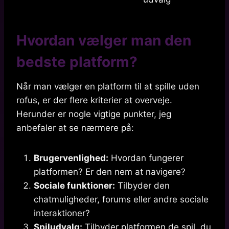
Hvordan vælger man den
bedste platform?
Når man vælger en platform til at spille uden
rofus, er der flere kriterier at overveje.
Herunder er nogle vigtige punkter, jeg
anbefaler at se nærmere på:
Brugervenlighed:
Hvordan fungerer
platformen? Er den nem at navigere?
Sociale funktioner:
Tilbyder den
chatmuligheder, forums eller andre sociale
interaktioner?
Spiludvalg:
Tilbyder platformen de spil, du