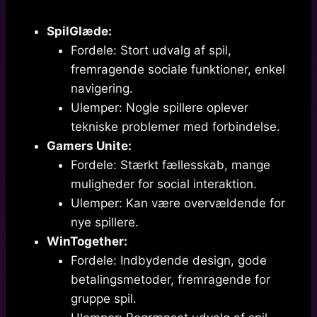
SpilGlæde:
Fordele: Stort udvalg af spil,
fremragende sociale funktioner, enkel
navigering.
Ulemper: Nogle spillere oplever
tekniske problemer med forbindelse.
Gamers Unite:
Fordele: Stærkt fællesskab, mange
muligheder for social interaktion.
Ulemper: Kan være overvældende for
nye spillere.
WinTogether:
Fordele: Indbydende design, gode
betalingsmetoder, fremragende for
gruppe spil.