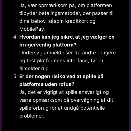
Ja, vær opmærksom på, om platformen
tilbyder betalingsmetoder, der passer til
dine behov, såsom kreditkort og
MobilePay.
Hvordan kan jeg sikre, at jeg vælger en
brugervenlig platform?
Undersøg anmeldelser fra andre brugere
og test platformens interface, før du
tilmelder dig.
Er der nogen risiko ved at spille på
platforme uden rofus?
Ja, det er vigtigt at spille ansvarligt og
være opmærksom på overvågning af dit
spilleforbrug for at undgå potentielle
problemer.