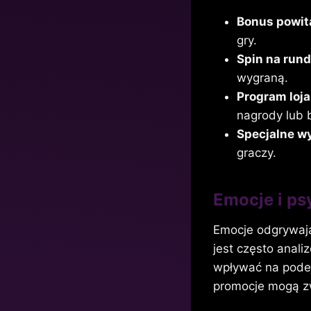
Bonus powit
gry.
Spin na rund
wygraną.
Program loja
nagrody lub 
Specjalne w
graczy.
Emocje i ps
Emocje odgrywają
jest często anal
wpływać na podej
promocje mogą zw