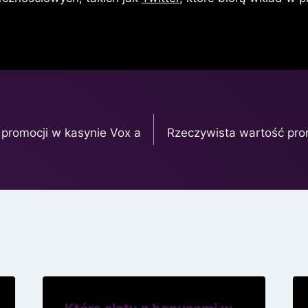
promocji w kasynie Vox a
Rzeczywista wartość pro