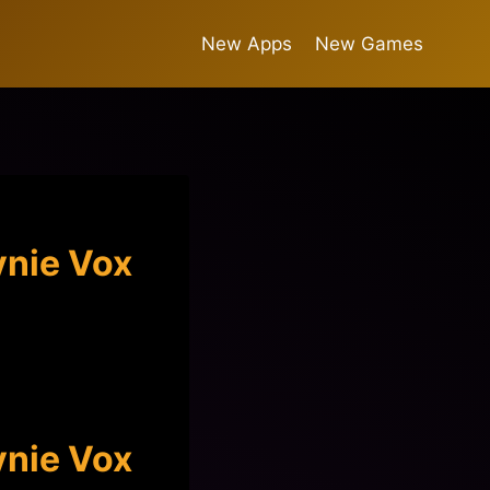
New Apps
New Games
ynie Vox
ynie Vox