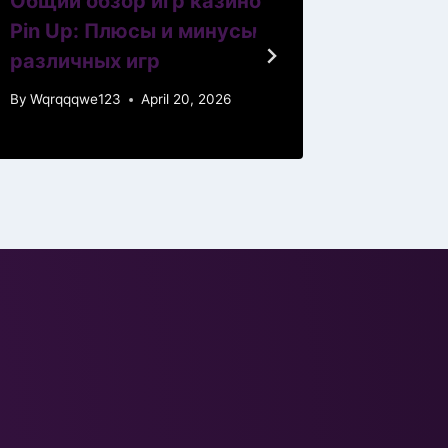
Общий обзор игр казино
Kdo ne
Pin Up: Плюсы и минусы
kasin? 
различных игр
změny
By
Wqrqqqwe123
April 20, 2026
By
Wqrqqq