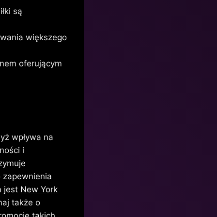
łki są
owania większego
synem oferującym
gdyż wpływa na
ności i
rzymuje
o zapewnienia
 jest
New York
naj także o
promocję takich