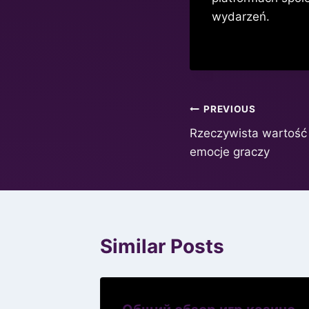
wydarzeń.
Post
PREVIOUS
Rzeczywista wartość 
navigation
emocje graczy
Similar Posts