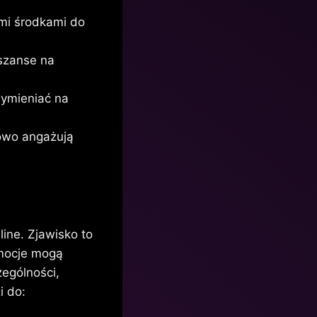
mi środkami do
szanse na
wymieniać na
owo angażują
ine. Zjawisko to
emocje mogą
ególności,
i do: