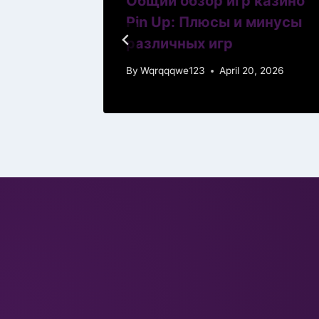
ých
Общий обзор игр казино
slativní
Pin Up: Плюсы и минусы
различных игр
, 2026
By
Wqrqqqwe123
April 20, 2026