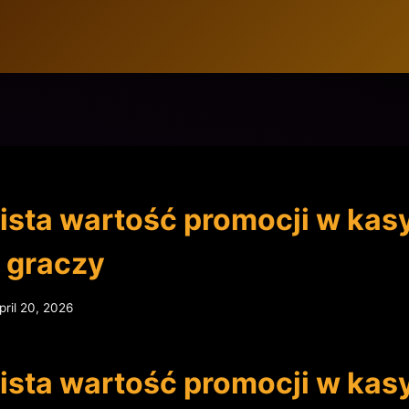
sta wartość promocji w kas
 graczy
pril 20, 2026
sta wartość promocji w kas