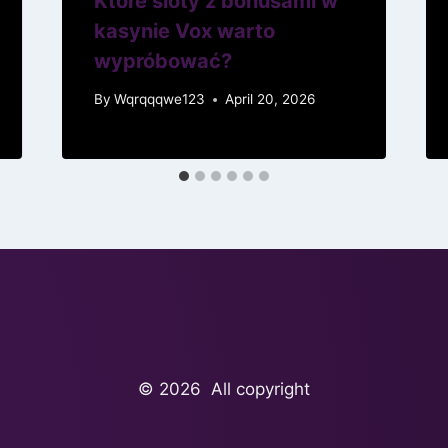
Które sloty z bonusami w
kasynie Vox warto
wypróbować?
By
Wqrqqqwe123
April 20, 2026
© 2026 All copyright