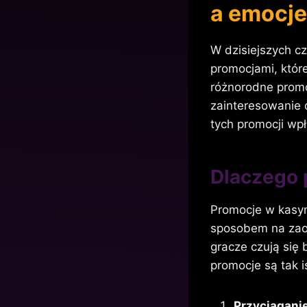
a emocje
W dzisiejszych c
promocjami, które
różnorodne promoc
zainteresowanie 
tych promocji wp
Dlaczego 
Promocje w kasyn
sposobem na zaof
gracze czują się 
promocje są tak i
Przyciągani