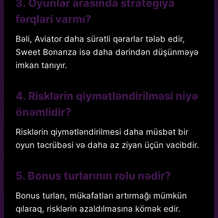
3. Oyunlar arasında strategiya
fərqləri varmı?
Bəli, Aviator daha sürətli qərarlar tələb edir,
Sweet Bonanza isə daha dərindən düşünməyə
imkan tanıyır.
4. Risklərin qiymətləndirilməsi niyə
önəmlidir?
Risklərin qiymətləndirilmesi daha müsbət bir
oyun təcrübəsi və daha az ziyan üçün vacibdir.
5. Bonus turlarının rolu nədir?
Bonus turları, mükafatları artırmağı mümkün
qılaraq, risklərin azaldılmasına kömək edir.