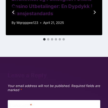
Casino Utbetalinger: En Dypdykk i
Bransjestandards
By
Wqrqqqwe123
April 21, 2025
Leave a Reply
Your email address will not be published.
Required fields are
marked
*
Comment
*