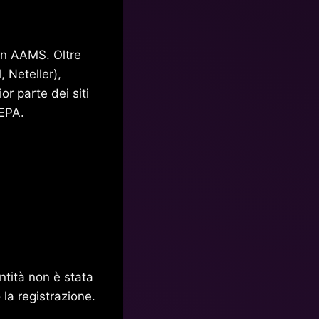
on AAMS. Oltre
, Neteller),
or parte dei siti
SEPA.
ntità non è stata
la registrazione.