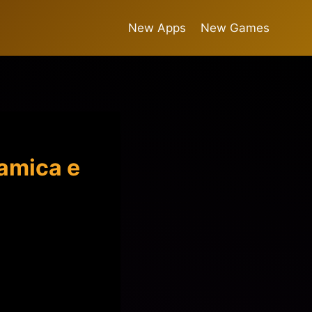
New Apps
New Games
amica e