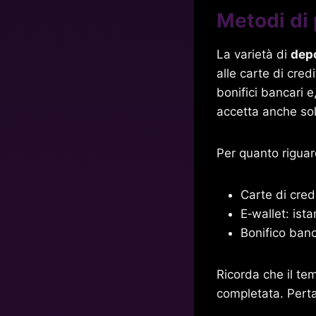
Metodi di 
La varietà di
dep
alle carte di credi
bonifici bancari e
accetta anche so
Per quanto riguar
Carte di credi
E‑wallet: ist
Bonifico banc
Ricorda che il te
completata. Perta