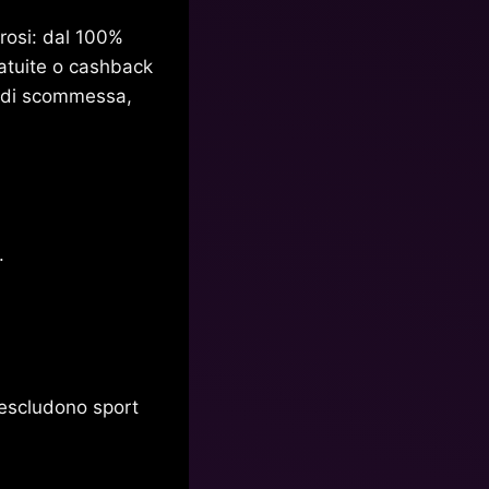
rosi: dal 100%
atuite o cashback
ti di scommessa,
.
 escludono sport