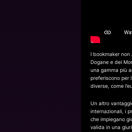
I bookmaker non A
Dogane e dei Mono
una gamma più ampi
preferiscono per la
diverse, come l’eu
Un altro vantaggi
internazionali, i 
che impiegano gio
valida in una giur