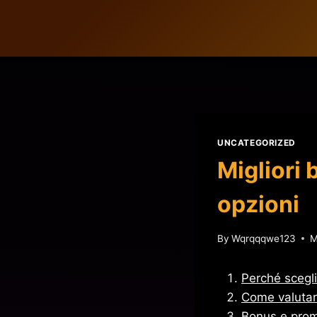
Skip
to
content
UNCATEGORIZED
Migliori
opzioni
By
Wqrqqqwe123
M
Perché sceg
Come valutare
Bonus e prom