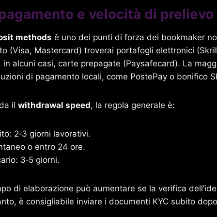
pagamento e velocità di prelievo
osit methods
è uno dei punti di forza dei bookmaker n
to (Visa, Mastercard) troverai portafogli elettronici (Skrill
, in alcuni casi, carte prepagate (Paysafecard). La maggi
luzioni di pagamento locali, come PostePay o bonifico 
da il
withdrawal speed
, la regola generale è:
to: 2‑3 giorni lavorativi.
antaneo o entro 24 ore.
ario: 3‑5 giorni.
mpo di elaborazione può aumentare se la verifica dell’ide
nto, è consigliabile inviare i documenti KYC subito dopo 