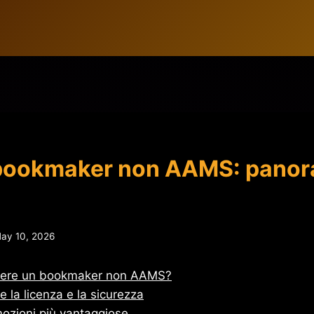
 bookmaker non AAMS: panor
ay 10, 2026
liere un bookmaker non AAMS?
 la licenza e la sicurezza
ozioni più vantaggiose