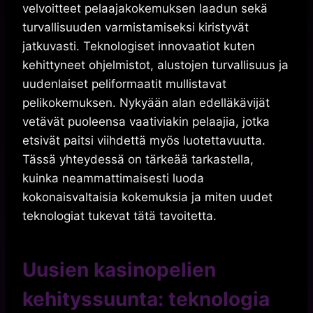
velvoitteet pelaajakokemuksen laadun sekä
turvallisuuden varmistamiseksi kiristyvät
jatkuvasti. Teknologiset innovaatiot kuten
kehittyneet ohjelmistot, alustojen turvallisuus ja
uudenlaiset peliformaatit mullistavat
pelikokemuksen. Nykyään alan edelläkävijät
vetävät puoleensa vaativiakin pelaajia, jotka
etsivät paitsi viihdettä myös luotettavuutta.
Tässä yhteydessä on tärkeää tarkastella,
kuinka neammattimaisesti luoda
kokonaisvaltaisia kokemuksia ja miten uudet
teknologiat tukevat tätä tavoitetta.
Uusien kasinopelien
kehityssuunta: teknologia