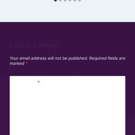
Leave a Reply
Your email address will not be published.
Required fields are
marked
*
Comment
*