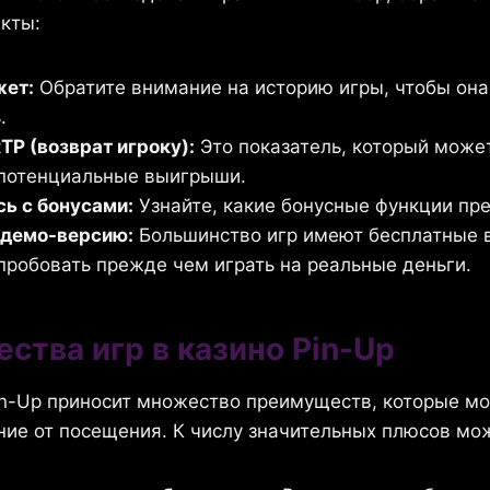
кты:
жет:
Обратите внимание на историю игры, чтобы она
.
TP (возврат игроку):
Это показатель, который може
 потенциальные выигрыши.
ь с бонусами:
Узнайте, какие бонусные функции пре
 демо-версию:
Большинство игр имеют бесплатные в
пробовать прежде чем играть на реальные деньги.
ства игр в казино Pin-Up
in-Up приносит множество преимуществ, которые мо
ие от посещения. К числу значительных плюсов мож