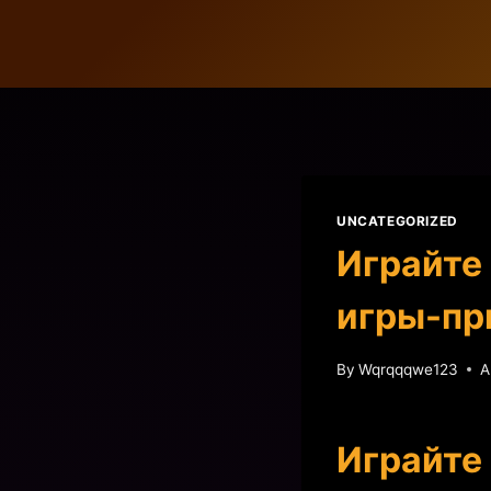
Skip
to
content
UNCATEGORIZED
Играйте
игры-пр
By
Wqrqqqwe123
A
Играйте