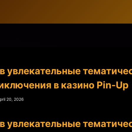
 в увлекательные тематиче
иключения в казино Pin-Up
pril 20, 2026
 в увлекательные тематиче