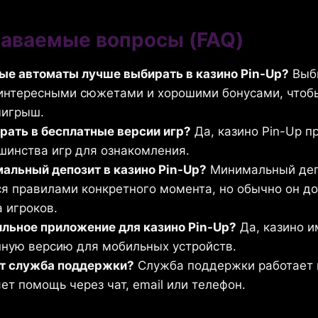
даваемые вопросы (FAQ)
ые автоматы лучше выбирать в казино Pin-Up?
Выб
интересными сюжетами и хорошими бонусами, чтоб
ыигрыш.
рать в бесплатные версии игр?
Да, казино Pin-Up п
шинства игр для ознакомления.
альный депозит в казино Pin-Up?
Минимальный деп
я правилами конкретного момента, но обычно он до
 игроков.
ильное приложение для казино Pin-Up?
Да, казино и
ную версию для мобильных устройств.
ет служба поддержки?
Служба поддержки работает 
ет помощь через чат, email или телефон.