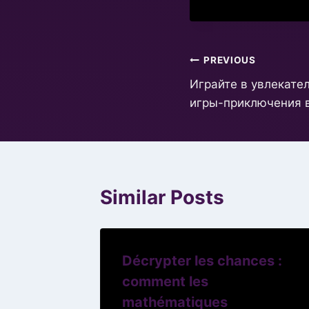
Post
PREVIOUS
Играйте в увлекате
navigation
игры-приключения в
Similar Posts
s Best
Décrypter les chances :
ewed
comment les
mathématiques
 2025