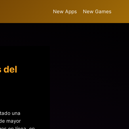
New Apps
New Games
s del
ntado una
 de mayor
gos en línea, en