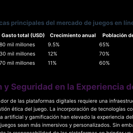
icas principales del mercado de juegos en lín
Gasto total (USD)
Crecimiento anual
Población d
80 mil millones
9.5%
65%
30 mil millones
12%
70%
70 mil millones
11%
60%
 y Seguridad en la Experiencia d
ador de las plataformas digitales requiere una infraestru
tión ética del juego. La incorporación de tecnologías c
cia artificial y gamificación han elevado la experiencia de
 juegos sean más inmersivos y personalizados. Sin emb
ta la responsabilidad de las plataformas en brindar un