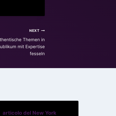
NEXT
uthentische Themen in
ublikum mit Expertise
fesseln
articolo del New York
Royal R