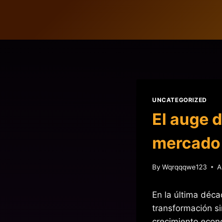
Skip
to
content
UNCATEGORIZED
El auge d
mercado 
By
Wqrqqqwe123
A
En la última déca
transformación s
crecimiento econó