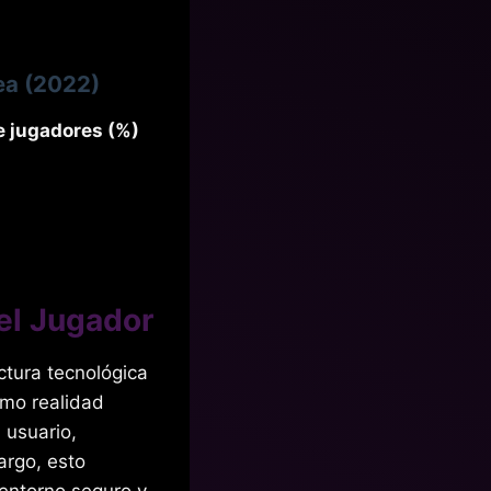
ea (2022)
e jugadores (%)
el Jugador
ctura tecnológica
omo realidad
l usuario,
argo, esto
 entorno seguro y