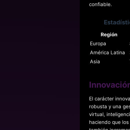
confiable.
Estadíst
Región
Europa
América Latina
Asia
Innovación
El carácter innov
robusta y una ges
virtual, inteligen
haciendo que los
también incremen