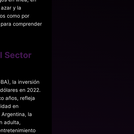
 azar y la
cos como por
o para comprender
l Sector
A), la inversión
 dólares en 2022
.
o años, refleja
lidad en
 Argentina, la
n adulta,
entretenimiento