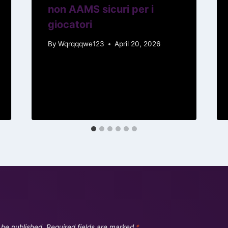
non AAMS sicuri per i
giocatori
By
Wqrqqqwe123
April 20, 2026
 be published.
Required fields are marked
*