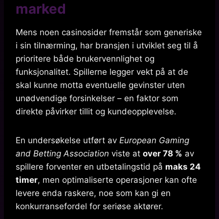
marked
Mens noen casinosider fremstår som generiske
i sin tilnærming, har bransjen i utviklet seg til å
prioritere både brukervennlighet og
funksjonalitet. Spillerne legger vekt på at de
skal kunne motta eventuelle gevinster uten
unødvendige forsinkelser – en faktor som
direkte påvirker tillit og kundeopplevelse.
En undersøkelse utført av
European Gaming
and Betting Association
viste at
over 78 %
av
spillere forventer en utbetalingstid på
maks 24
timer
, men optimaliserte operasjoner kan ofte
levere enda raskere, noe som kan gi en
konkurransefordel for seriøse aktører.