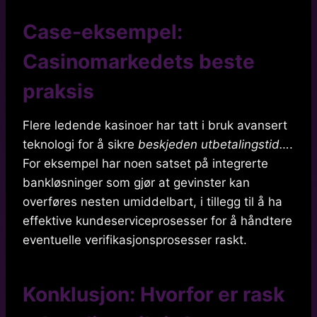
Case-eksempel:
Casinomarkedets beste
praksis
Flere ledende kasinoer har tatt i bruk avansert
teknologi for å sikre
beskjeden utbetalingstid…
.
For eksempel har noen satset på integrerte
bankløsninger som gjør at gevinster kan
overføres nesten umiddelbart, i tillegg til å ha
effektive kundeserviceprosesser for å håndtere
eventuelle verifikasjonsprosesser raskt.
Konklusjon: Hvorfor er rask