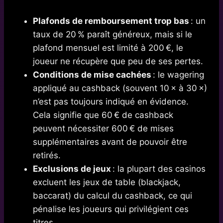
Plafonds de remboursement trop bas
: un
taux de 20 % paraît généreux, mais si le
plafond mensuel est limité à 200 €, le
joueur ne récupère que peu de ses pertes.
Conditions de mise cachées
: le wagering
appliqué au cashback (souvent 10 × à 30 ×)
n’est pas toujours indiqué en évidence.
Cela signifie que 60 € de cashback
peuvent nécessiter 600 € de mises
supplémentaires avant de pouvoir être
retirés.
Exclusions de jeux
: la plupart des casinos
excluent les jeux de table (blackjack,
baccarat) du calcul du cashback, ce qui
pénalise les joueurs qui privilégient ces
titres.