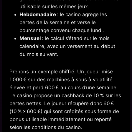
utilisable sur les mêmes jeux.
Hebdomadaire
: le casino agrège les
pertes de la semaine et verse le
pourcentage convenu chaque lundi.
Mensuel
: le calcul s’étend sur le mois
calendaire, avec un versement au début
du mois suivant.
Prenons un exemple chiffré. Un joueur mise
1 000 € sur des machines à sous à volatilité
élevée et perd 600 € au cours d’une semaine.
Le casino propose un cashback de 10 % sur les
pertes nettes. Le joueur récupère donc 60 €
(10 % × 600 €) qui sont crédités sous forme de
bonus utilisable immédiatement ou reporté
selon les conditions du casino.