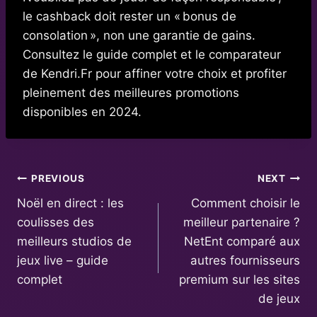
le cashback doit rester un « bonus de
consolation », non une garantie de gains.
Consultez le guide complet et le comparateur
de Kendri.Fr pour affiner votre choix et profiter
pleinement des meilleures promotions
disponibles en 2024.
Post
PREVIOUS
NEXT
Noël en direct : les
Comment choisir le
navigation
coulisses des
meilleur partenaire ?
meilleurs studios de
NetEnt comparé aux
jeux live – guide
autres fournisseurs
complet
premium sur les sites
de jeux