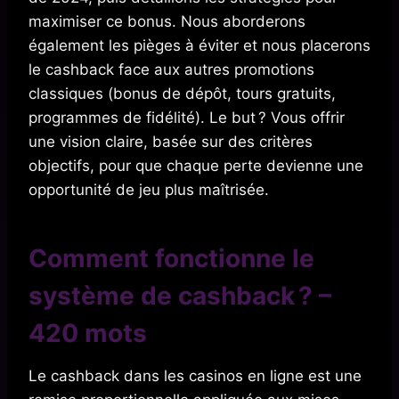
maximiser ce bonus. Nous aborderons
également les pièges à éviter et nous placerons
le cashback face aux autres promotions
classiques (bonus de dépôt, tours gratuits,
programmes de fidélité). Le but ? Vous offrir
une vision claire, basée sur des critères
objectifs, pour que chaque perte devienne une
opportunité de jeu plus maîtrisée.
Comment fonctionne le
système de cashback ? –
420 mots
Le cashback dans les casinos en ligne est une