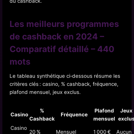
du cashback.
Les meilleurs programmes
de cashback en 2024 –
Comparatif détaillé – 440
mots
Le tableau synthétique ci‑dessous résume les
critères clés : casino, % cashback, fréquence,
plafond mensuel, jeux exclus.
%
Plafond
Jeux
Casino
Fréquence
Cashback
mensuel
exclu
Casino
20 %
Mensuel
1 000 €
Aucun