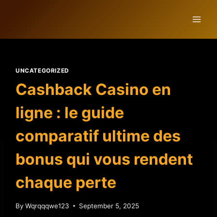
Skip
to
content
UNCATEGORIZED
Cashback Casino en
ligne : le guide
comparatif ultime des
bonus qui vous rendent
chaque perte
By
Wqrqqqwe123
September 5, 2025