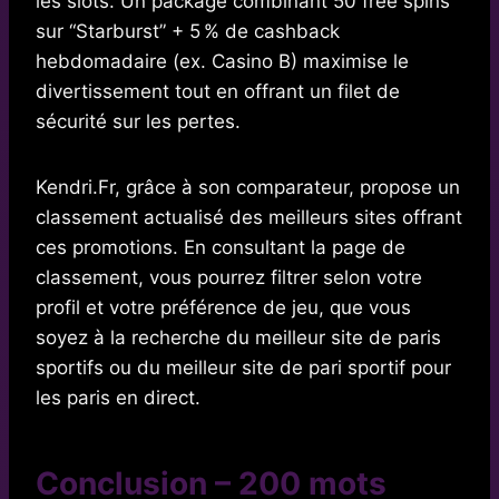
les slots. Un package combinant 50 free spins
sur “Starburst” + 5 % de cashback
hebdomadaire (ex. Casino B) maximise le
divertissement tout en offrant un filet de
sécurité sur les pertes.
Kendri.Fr, grâce à son comparateur, propose un
classement actualisé des meilleurs sites offrant
ces promotions. En consultant la page de
classement, vous pourrez filtrer selon votre
profil et votre préférence de jeu, que vous
soyez à la recherche du meilleur site de paris
sportifs ou du meilleur site de pari sportif pour
les paris en direct.
Conclusion – 200 mots