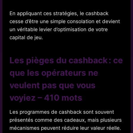
En appliquant ces stratégies, le cashback
cesse d’être une simple consolation et devient
un véritable levier d’optimisation de votre
capital de jeu.
Les pièges du cashback : ce
que les opérateurs ne
veulent pas que vous
voyiez – 410 mots
Les programmes de cashback sont souvent
présentés comme des cadeaux, mais plusieurs
mécanismes peuvent réduire leur valeur réelle.