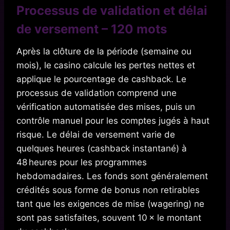
Processus de validation et délai
de versement – 120 mots
Après la clôture de la période (semaine ou
mois), le casino calcule les pertes nettes et
applique le pourcentage de cashback. Le
processus de validation comprend une
vérification automatisée des mises, puis un
contrôle manuel pour les comptes jugés à haut
risque. Le délai de versement varie de
quelques heures (cashback instantané) à
48 heures pour les programmes
hebdomadaires. Les fonds sont généralement
crédités sous forme de bonus non retirables
tant que les exigences de mise (wagering) ne
sont pas satisfaites, souvent 10 × le montant