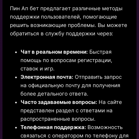
Пин Ап бет предлагает различные методы
поддержки пользователей, помогающие
решить возникающие проблемы. Вы можете
обратиться в службу поддержки через:
Чат в реальном времени:
Быстрая
помощь по вопросам регистрации,
ставок и игр.
Электронная почта:
Отправить запрос
на официальную почту для получения
более детального ответа.
Часто задаваемые вопросы:
На сайте
представлен раздел с ответами на
распространенные вопросы.
Телефонная поддержка:
Возможность
связаться с оператором по телефону для