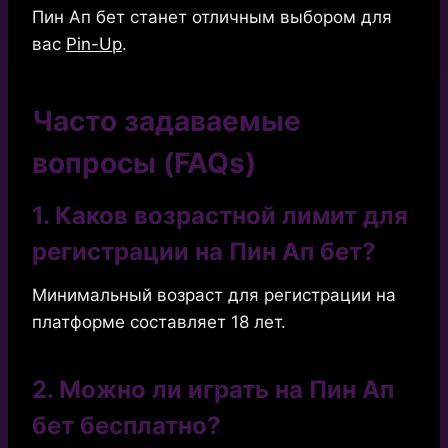
Пин Ап бет станет отличным выбором для
вас
Pin-Up
.
Часто задаваемые
вопросы (FAQs)
1. Каков возрастной лимит для
регистрации на Пин Ап бет?
Минимальный возраст для регистрации на
платформе составляет 18 лет.
2. Можно ли играть на Пин Ап
бет бесплатно?