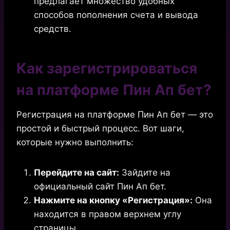
предлагает множество удобных
способов пополнения счета и вывода
средств.
Как зарегистрироваться
на платформе Пин Ап бет?
Регистрация на платформе Пин Ап бет — это
простой и быстрый процесс. Вот шаги,
которые нужно выполнить:
Перейдите на сайт:
Зайдите на
официальный сайт Пин Ап бет.
Нажмите на кнопку «Регистрация»:
Она
находится в правом верхнем углу
страницы.