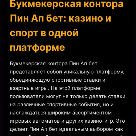
Букмекерская контора
Пин Ап бет: казино и
спорт в одной
платформе
Букмекерская контора Пин Ап бет
представляет собой уникальную платформу,
объединяющую спортивные ставки и
азартные игры. На этой платформе
пользователи могут не только делать ставки
на различные спортивные события, но и
наслаждаться широким ассортиментом
игровых автоматов и других казино-игр. Это
делает Пин Ап бет идеальным выбором как