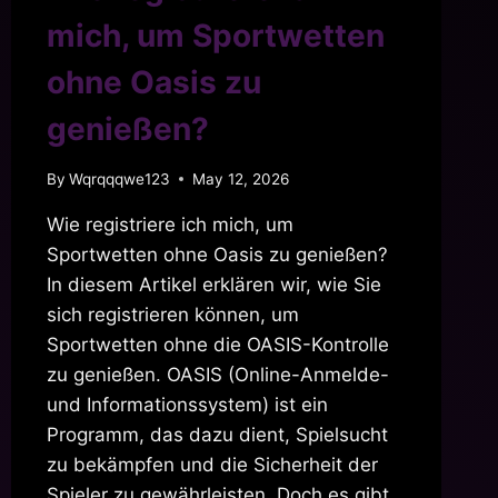
mich, um Sportwetten
ohne Oasis zu
genießen?
By
Wqrqqqwe123
May 12, 2026
Wie registriere ich mich, um
Sportwetten ohne Oasis zu genießen?
In diesem Artikel erklären wir, wie Sie
sich registrieren können, um
Sportwetten ohne die OASIS-Kontrolle
zu genießen. OASIS (Online-Anmelde-
und Informationssystem) ist ein
Programm, das dazu dient, Spielsucht
zu bekämpfen und die Sicherheit der
Spieler zu gewährleisten. Doch es gibt