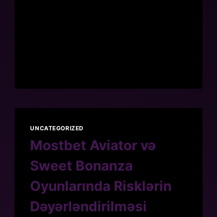
SPILLE
SPIL
UDEN
ROFUS
UNCATEGORIZED
Mostbet Aviator və
Sweet Bonanza
Oyunlarında Risklərin
Dəyərləndirilməsi