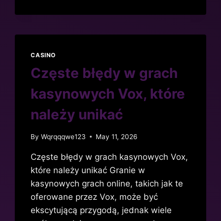
AVIATOR
VƏ
SWEET
BONANZA
OYUNLARINDA
RISKLƏRIN
CASINO
DƏYƏRLƏNDIRILMƏSI
Częste błędy w grach
kasynowych Vox, które
należy unikać
By
Wqrqqqwe123
May 11, 2026
Częste błędy w grach kasynowych Vox,
które należy unikać Granie w
kasynowych grach online, takich jak te
oferowane przez Vox, może być
ekscytującą przygodą, jednak wiele