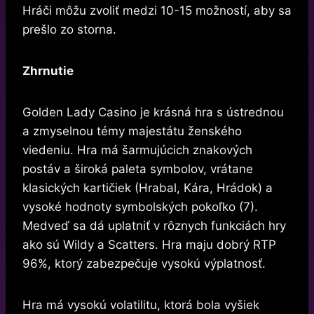
Hráči môžu zvoliť medzi 10-15 možností, aby sa
prešlo zo storna.
Zhrnutie
Golden Lady Casino je krásná hra s ústrednou
a zmyselnou témy majestátu ženského
viedeniu. Hra má šarmujúcich znakových
postáv a široká paleta symbolov, vrátane
klasických kartičiek (Hrabal, Kára, Hrádok) a
vysoké hodnoty symbolských pokoľko (7).
Medveď sa dá uplatniť v rôznych funkciách hry
ako sú Wildy a Scatters. Hra maju dobrý RTP
96%, ktorý zabezpečuje vysokú výplatnosť.
Hra má vysokú volatilitu, ktorá bola vyšiek