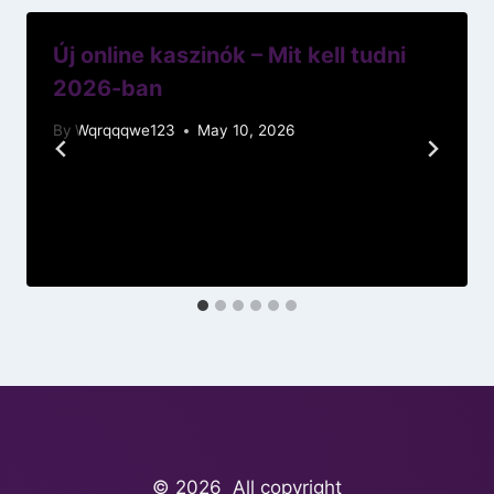
Új online kaszinók – Mit kell tudni
2026-ban
By
Wqrqqqwe123
May 10, 2026
© 2026 All copyright