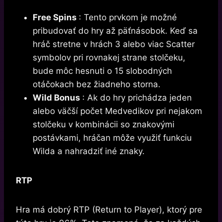
Free Spins
: Tento prvkom je možné
pribudovať do hry až päťnásobok. Keď sa
hráč stretne v hrách 3 alebo viac Scatter
symbolov pri rovnakej strane stolčeku,
bude môc hesnuti o 15 slobodných
otáčokach bez žiadneho storna.
Wild Bonus
: Ak do hry prichádza jeden
alebo väčší počet Medvedikov pri nejakom
stolčeku v kombinácii so znakovými
postávkami, hráčan môže využiť funkciu
Wilda a nahradziť iné znaky.
RTP
Hra má dobrý RTP (Return to Player), ktorý pre