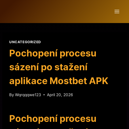
Skip
to
content
UNCATEGORIZED
Pochopení procesu
sázení po stažení
aplikace Mostbet APK
By
Wqrqqqwe123
April 20, 2026
Pochopení procesu