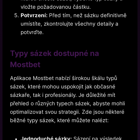
vložte požadovanou částku.
Potvrzení:
Před tím, než sázku definitivně
umístíte, zkontrolujte všechny detaily a
potvrďte.
Typy sázek dostupné na
Mostbet
Aplikace Mostbet nabízí širokou škálu typů
sázek, které mohou uspokojit jak občasné
sázkaře, tak i profesionály. Je důležité mít
přehled o různých typech sázek, abyste mohli
optimalizovat svou strategii. Zde jsou některé
běžné typy sázek, které můžete nalézt:
Jednoduché sázky:
Sázení na výsledek