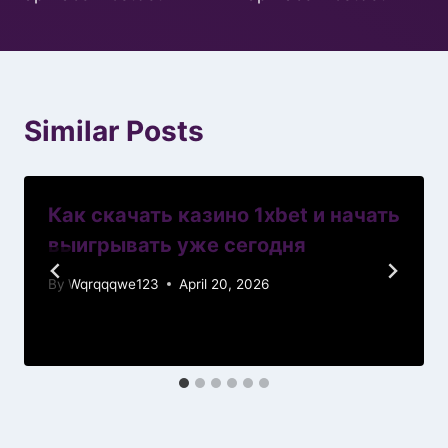
Similar Posts
Как скачать казино 1xbet и начать
выигрывать уже сегодня
By
Wqrqqqwe123
April 20, 2026