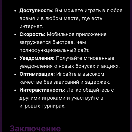
Доступность:
Вы можете играть в любое
время и в любом месте, где есть
интернет.
Скорость:
Мобильное приложение
загружается быстрее, чем
полнофункциональный сайт.
Уведомления:
Получайте мгновенные
уведомления о новых бонусах и акциях.
Оптимизация:
Играйте в высоком
качестве без зависаний и задержек.
Интерактивность:
Легко общайтесь с
другими игроками и участвуйте в
игровых турнирах.
Заключение