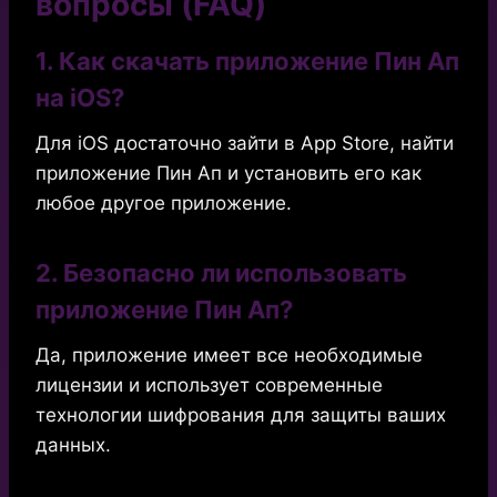
вопросы (FAQ)
1. Как скачать приложение Пин Ап
на iOS?
Для iOS достаточно зайти в App Store, найти
приложение Пин Ап и установить его как
любое другое приложение.
2. Безопасно ли использовать
приложение Пин Ап?
Да, приложение имеет все необходимые
лицензии и использует современные
технологии шифрования для защиты ваших
данных.