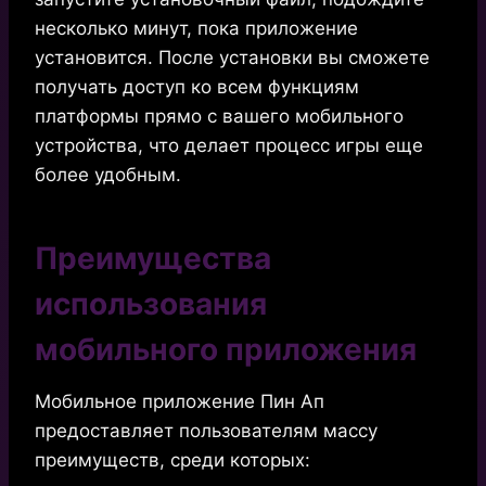
несколько минут, пока приложение
установится. После установки вы сможете
получать доступ ко всем функциям
платформы прямо с вашего мобильного
устройства, что делает процесс игры еще
более удобным.
Преимущества
использования
мобильного приложения
Мобильное приложение Пин Ап
предоставляет пользователям массу
преимуществ, среди которых: