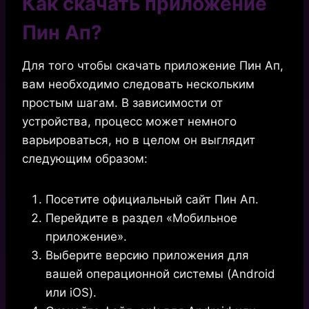
Как скачать приложение
Пин Ап?
Для того чтобы скачать приложение Пин Ап,
вам необходимо следовать нескольким
простым шагам. В зависимости от
устройства, процесс может немного
варьироваться, но в целом он выглядит
следующим образом:
Посетите официальный сайт Пин Ап.
Перейдите в раздел «Мобильное
приложение».
Выберите версию приложения для
вашей операционной системы (Android
или iOS).