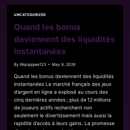
ПОДДЕРЖКИ
ПОМОГАЕТ
UNCATEGORIZED
ПОЛЬЗОВАТЕЛЯМ
В
Quand les bonus
РЕШЕНИИ
ПРОБЛЕМ
deviennent des liquidités
instantanées
By
Wqrqqqwe123
May 9, 2026
Quand les bonus deviennent des liquidités
instantanées Le marché français des jeux
d’argent en ligne a explosé au cours des
cinq dernières années ; plus de 12 millions
de joueurs actifs recherchent non
seulement le divertissement mais aussi la
rapidité d’accès à leurs gains. La promesse