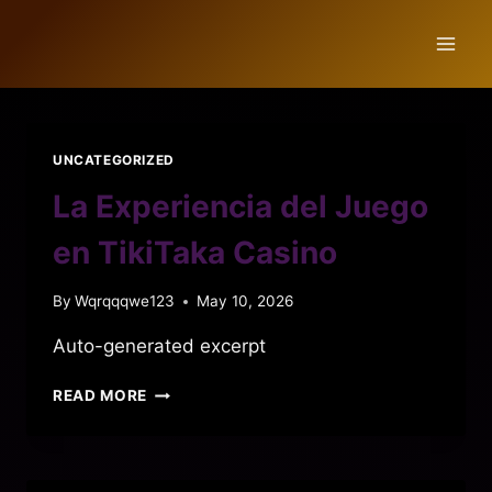
Skip
to
content
UNCATEGORIZED
La Experiencia del Juego
en TikiTaka Casino
By
Wqrqqqwe123
May 10, 2026
Auto-generated excerpt
LA
READ MORE
EXPERIENCIA
DEL
JUEGO
EN