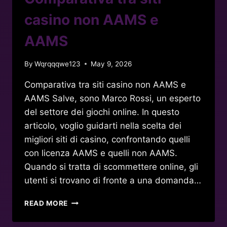
UP
И
casino non AAMS e
ИХ
ВИДЫ
AAMS
By
Wqrqqqwe123
May 9, 2026
Comparativa tra siti casino non AAMS e
AAMS Salve, sono Marco Rossi, un esperto
del settore dei giochi online. In questo
articolo, voglio guidarti nella scelta dei
migliori siti di casino, confrontando quelli
con licenza AAMS e quelli non AAMS.
Quando si tratta di scommettere online, gli
utenti si trovano di fronte a una domanda…
COMPARATIVA
READ MORE
TRA
SITI