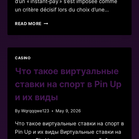
d’un « instant‑pay » s’est imposée comme
un critère décisif lors du choix d’une…
QUAND
READ MORE
LES
BONUS
DEVIENNENT
DES
LIQUIDITÉS
CASINO
INSTANTANÉES
Что такое виртуальные
ставки на спорт в Pin Up
и их виды
By
Wqrqqqwe123
May 9, 2026
Что такое виртуальные ставки на спорт в
Pin Up и их виды Виртуальные ставки на