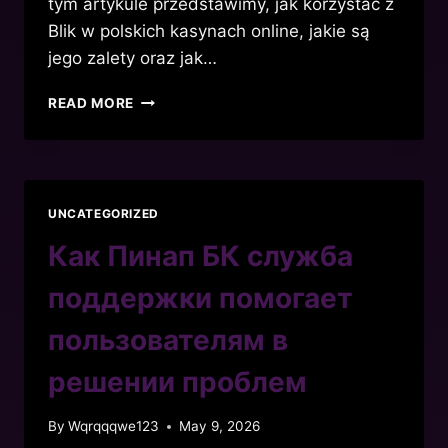
tym artykule przedstawimy, jak korzystać z
Blik w polskich kasynach online, jakie są
jego zalety oraz jak…
JAK
READ MORE
KORZYSTAĆ
Z
BLIK
W
POLSKICH
UNCATEGORIZED
KASYNACH
ONLINE?
Как Пинап БК служба
поддержки помогает
пользователям в
решении проблем
By
Wqrqqqwe123
May 9, 2026