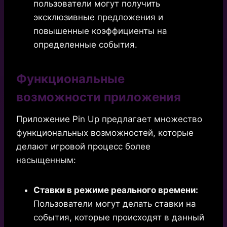
пользователи могут получить
эксклюзивные предложения и
повышенные коэффициенты на
определенные события.
Функциональные
возможности приложения
Приложение Pin Up предлагает множество
функциональных возможностей, которые
делают игровой процесс более
насыщенным:
Ставки в режиме реального времени:
Пользователи могут делать ставки на
события, которые происходят в данный