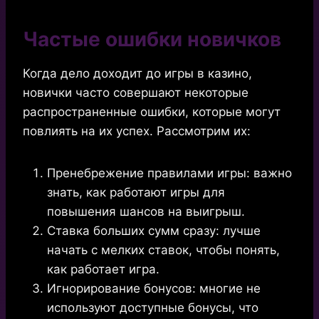
Частые ошибки новичков
Когда дело доходит до игры в казино,
новички часто совершают некоторые
распространенные ошибки, которые могут
повлиять на их успех. Рассмотрим их:
Пренебрежение правилами игры: важно
знать, как работают игры для
повышения шансов на выигрыш.
Ставка больших сумм сразу: лучше
начать с мелких ставок, чтобы понять,
как работает игра.
Игнорирование бонусов: многие не
используют доступные бонусы, что