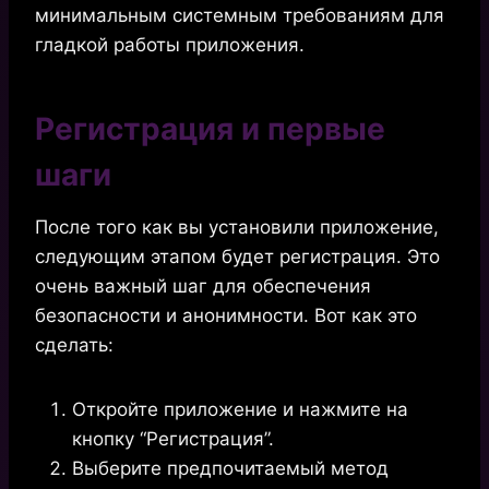
минимальным системным требованиям для
гладкой работы приложения.
Регистрация и первые
шаги
После того как вы установили приложение,
следующим этапом будет регистрация. Это
очень важный шаг для обеспечения
безопасности и анонимности. Вот как это
сделать:
Откройте приложение и нажмите на
кнопку “Регистрация”.
Выберите предпочитаемый метод