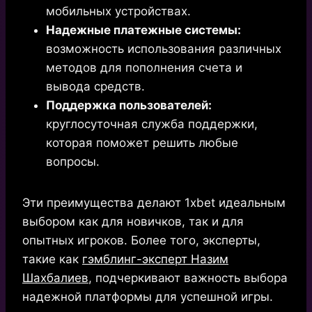
мобильных устройствах.
Надежные платежные системы:
возможность использования различных
методов для пополнения счета и
вывода средств.
Поддержка пользователей:
круглосуточная служба поддержки,
которая поможет решить любые
вопросы.
Эти преимущества делают 1xbet идеальным
выбором как для новичков, так и для
опытных игроков. Более того, эксперты,
такие как
гэмблинг-эксперт Назим
Шахбалиев
, подчеркивают важность выбора
надежной платформы для успешной игры.