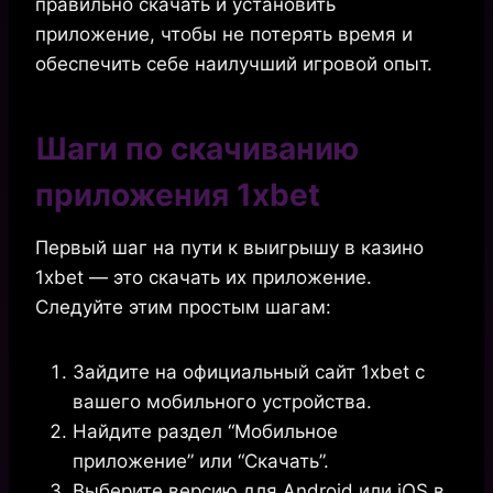
правильно скачать и установить
приложение, чтобы не потерять время и
обеспечить себе наилучший игровой опыт.
Шаги по скачиванию
приложения 1xbet
Первый шаг на пути к выигрышу в казино
1xbet — это скачать их приложение.
Следуйте этим простым шагам:
Зайдите на официальный сайт 1xbet с
вашего мобильного устройства.
Найдите раздел “Мобильное
приложение” или “Скачать”.
Выберите версию для Android или iOS в