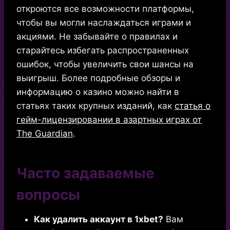
откроются все возможности платформы,
чтобы вы могли наслаждаться играми и
акциями. Не забывайте о правилах и
старайтесь избегать распространенных
ошибок, чтобы увеличить свои шансы на
выигрыш. Более подробные обзоры и
информацию о казино можно найти в
статьях таких крупных изданий, как
статья о
гейм-лицензировании в азартных играх от
The Guardian
.
Часто задаваемые
вопросы
Как удалить аккаунт в 1xbet?
Вам