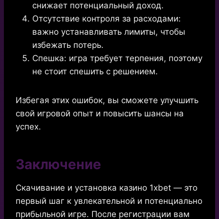
снижает потенциальный доход.
Отсутствие контроля за расходами:
важно устанавливать лимиты, чтобы
избежать потерь.
Спешка: игра требует терпения, поэтому
не стоит спешить с решением.
Избегая этих ошибок, вы сможете улучшить
свой игровой опыт и повысить шансы на
успех.
Заключение
Скачивание и установка казино 1xbet — это
первый шаг к увлекательной и потенциально
прибыльной игре. После регистрации вам