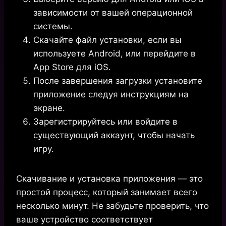
зависимости от вашей операционной
системы.
Скачайте файл установки, если вы
используете Android, или перейдите в
App Store для iOS.
После завершения загрузки установите
приложение следуя инструкциям на
экране.
Зарегистрируйтесь или войдите в
существующий аккаунт, чтобы начать
игру.
Скачивание и установка приложения — это
простой процесс, который занимает всего
несколько минут. Не забудьте проверить, что
ваше устройство соответствует