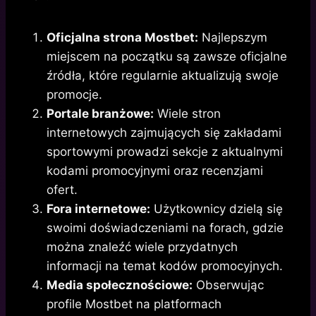
Oficjalna strona Mostbet:
Najlepszym
miejscem na początku są zawsze oficjalne
źródła, które regularnie aktualizują swoje
promocje.
Portale branżowe:
Wiele stron
internetowych zajmujących się zakładami
sportowymi prowadzi sekcje z aktualnymi
kodami promocyjnymi oraz recenzjami
ofert.
Fora internetowe:
Użytkownicy dzielą się
swoimi doświadczeniami na forach, gdzie
można znaleźć wiele przydatnych
informacji na temat kodów promocyjnych.
Media społecznościowe:
Obserwując
profile Mostbet na platformach