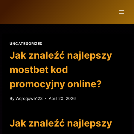
Skip
to
content
UNCATEGORIZED
Jak znaleźć najlepszy
mostbet kod
promocyjny online?
By
Wqrqqqwe123
April 20, 2026
Jak znaleźć najlepszy