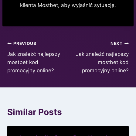
klienta Mostbet, aby wyjaśnić sytuację.
Post
PREVIOUS
NEXT
Jak znaleźć najlepszy
Jak znaleźć najlepszy
navigation
mostbet kod
mostbet kod
promocyjny online?
promocyjny online?
Similar Posts