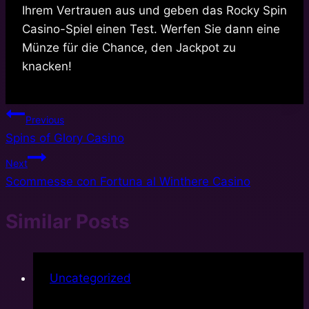
Ihrem Vertrauen aus und geben das Rocky Spin
Casino-Spiel einen Test. Werfen Sie dann eine
Münze für die Chance, den Jackpot zu
knacken!
Post
Previous
Spins of Glory Casino
navigation
Next
Scommesse con Fortuna al Winthere Casino
Similar Posts
Uncategorized