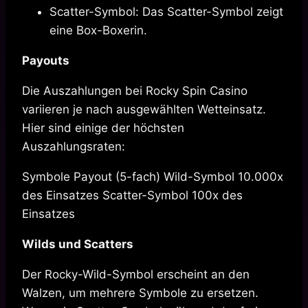
Scatter-Symbol: Das Scatter-Symbol zeigt
eine Box-Boxerin.
Payouts
Die Auszahlungen bei Rocky Spin Casino
variieren je nach ausgewählten Wetteinsatz.
Hier sind einige der höchsten
Auszahlungsraten:
Symbole Payout (5-fach) Wild-Symbol 10.000x
des Einsatzes Scatter-Symbol 100x des
Einsatzes
Wilds und Scatters
Der Rocky-Wild-Symbol erscheint an den
Walzen, um mehrere Symbole zu ersetzen.