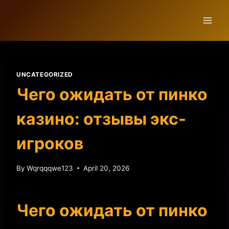
Skip
to
content
UNCATEGORIZED
Чего ожидать от пинко
казино: отзывы экс-
игроков
By
Wqrqqqwe123
April 20, 2026
Чего ожидать от пинко