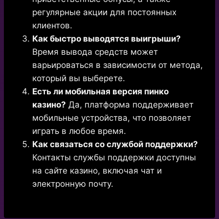
регулярные акции для постоянных
клиентов.
Как быстро выводятся выигрыши?
Время вывода средств может
варьироваться в зависимости от метода,
который вы выберете.
Есть ли мобильная версия пинко
казино?
Да, платформа поддерживает
мобильные устройства, что позволяет
играть в любое время.
Как связаться со службой поддержки?
Контакты службы поддержки доступны
на сайте казино, включая чат и
электронную почту.