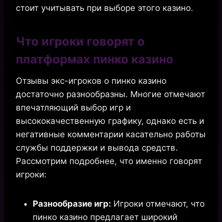
стоит учитывать при выборе этого казино.
Что игроки говорят о
платформах пинко казино
Отзывы экс-игроков о пинко казино
достаточно разнообразны. Многие отмечают
впечатляющий выбор игр и
высококачественную графику, однако есть и
негативные комментарии касательно работы
службы поддержки и вывода средств.
Рассмотрим подробнее, что именно говорят
игроки:
Разнообразие игр:
Игроки отмечают, что
пинко казино предлагает широкий