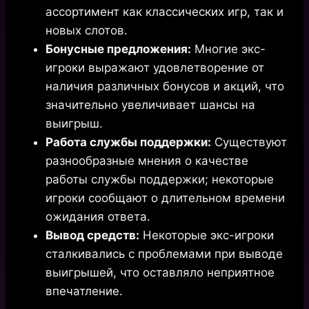
ассортимент как классических игр, так и
новых слотов.
Бонусные предложения:
Многие экс-
игроки выражают удовлетворение от
наличия различных бонусов и акций, что
значительно увеличивает шансы на
выигрыш.
Работа службы поддержки:
Существуют
разнообразные мнения о качестве
работы службы поддержки; некоторые
игроки сообщают о длительном времени
ожидания ответа.
Вывод средств:
Некоторые экс-игроки
сталкивались с проблемами при выводе
выигрышей, что оставляло неприятное
впечатление.